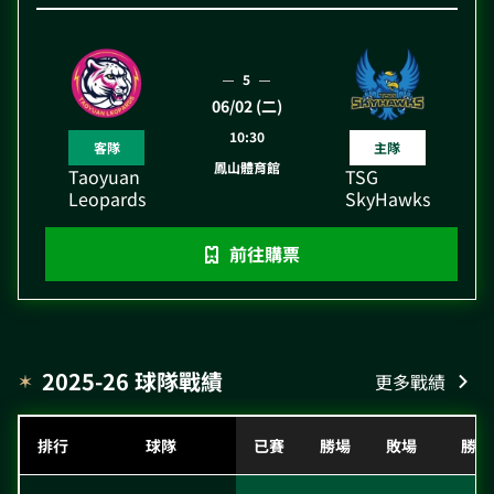
5
06/02 (二)
10:30
客隊
主隊
鳳山體育館
Taoyuan
TSG
Leopards
SkyHawks
前往購票
2025-26 球隊戰績
更多戰績
排行
球隊
已賽
勝場
敗場
勝率