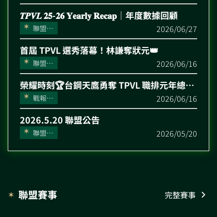
告
𝑻𝑷𝑽𝑳 𝟐𝟓-𝟐𝟔 𝐘𝐞𝐚𝐫𝐥𝐲 𝐑𝐞𝐜𝐚𝐩｜年度數據回顧
2026/06/27
聯盟公
告
首屆 TPVL 選秀落幕！林謙奪狀元👑
2026/06/16
聯盟公
告
榮耀時刻🏆台鋼天鷹勇奪 TPVL 職排元年總冠軍
2026/06/16
戰報精
華
2026.5.20 聯盟公告
2026/05/20
聯盟公
告
聯盟賽事
完整賽事